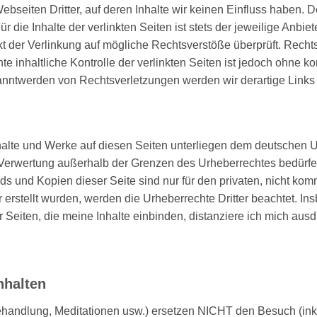
ebseiten Dritter, auf deren Inhalte wir keinen Einfluss haben. 
ie Inhalte der verlinkten Seiten ist stets der jeweilige Anbiete
t der Verlinkung auf mögliche Rechtsverstöße überprüft. Recht
e inhaltliche Kontrolle der verlinkten Seiten ist jedoch ohne k
anntwerden von Rechtsverletzungen werden wir derartige Link
nhalte und Werke auf diesen Seiten unterliegen dem deutschen Ur
r Verwertung außerhalb der Grenzen des Urheberrechtes bedürfe
ds und Kopien dieser Seite sind nur für den privaten, nicht kom
r erstellt wurden, werden die Urheberrechte Dritter beachtet. In
Seiten, die meine Inhalte einbinden, distanziere ich mich ausdr
nhalten
andlung, Meditationen usw.) ersetzen NICHT den Besuch (inkl.